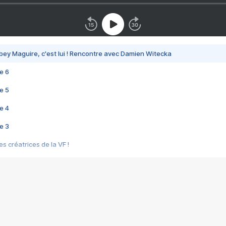
bey Maguire, c'est lui ! Rencontre avec Damien Witecka
e 6
e 5
e 4
e 3
s créatrices de la VF !
e 2
e 1
e Mektoub My Love arrive enfin ! Rencontre avec Shaïn Boumedine et Sal
i : après Toni en famille