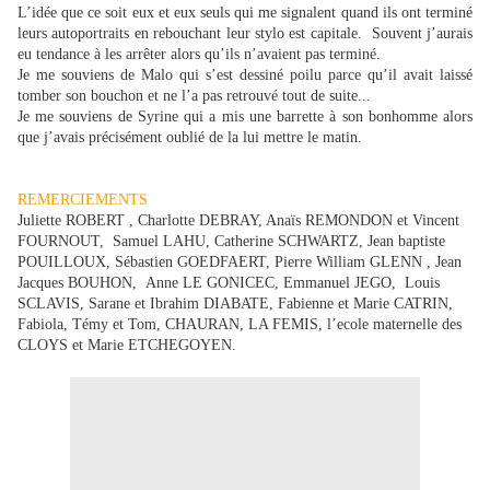
L’idée que ce soit eux et eux seuls qui me signalent quand ils ont terminé
leurs autoportraits en rebouchant leur stylo est capitale.
Souvent j’aurais
eu tendance à les arrêter alors qu’ils n’avaient pas terminé.
Je me souviens de Malo qui s’est dessiné poilu parce qu’il avait laissé
tomber son bouchon et ne l’a pas retrouvé tout de suite...
Je me souviens de Syrine qui a mis une barrette à son bonhomme alors
que j’avais précisément oublié de la lui mettre le matin.
REMERCIEMENTS
Juliette ROBERT , Charlotte DEBRAY, Anaïs REMONDON et Vincent
FOURNOUT,
Samuel LAHU, Catherine SCHWARTZ, Jean baptiste
POUILLOUX, Sébastien GOEDFAERT, Pierre William GLENN , Jean
Jacques BOUHON,
Anne LE GONICEC, Emmanuel JEGO,
Louis
SCLAVIS, Sarane et Ibrahim DIABATE, Fabienne et Marie CATRIN,
Fabiola, Témy et Tom, CHAURAN, LA FEMIS, l’ecole maternelle des
CLOYS et Marie ETCHEGOYEN.