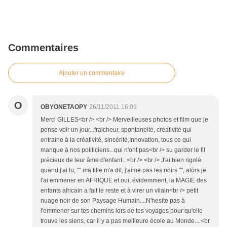
Commentaires
Ajouter un commentaire
O
OBYONETAOPY
26/11/2011 16:09
Merci GILLES<br /> <br /> Merveilleuses photos et film que je
pense voir un jour...fraicheur, spontaneité, créativité qui
entraine à la créativité, sincérité,Innovation, tous ce qui
manque à nos politiciens...qui n'ont pas<br /> su garder le fil
précieux de leur âme d'enfant...<br /> <br /> J'ai bien rigolé
quand j'ai lu, "" ma fille m'a dit, j'aime pas les noirs "", alors je
l'ai emmener en AFRIQUE et oui, évidemment, la MAGIE des
enfants africain a fait le reste et à virer un vilain<br /> petit
nuage noir de son Paysage Humain....N'hesite pas à
l'emmener sur tes chemins lors de tes voyages pour qu'elle
trouve les siens, car il y a pas meilleure école au Monde....<br