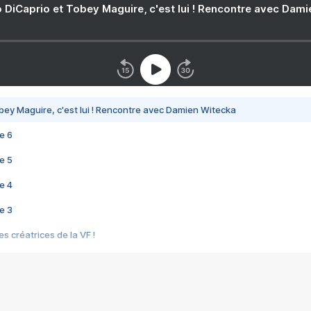
 DiCaprio et Tobey Maguire, c'est lui ! Rencontre avec Dam
bey Maguire, c'est lui ! Rencontre avec Damien Witecka
e 6
e 5
e 4
e 3
s créatrices de la VF !
e 2
e 1
e Mektoub My Love arrive enfin ! Rencontre avec Shaïn Boumedine et Sal