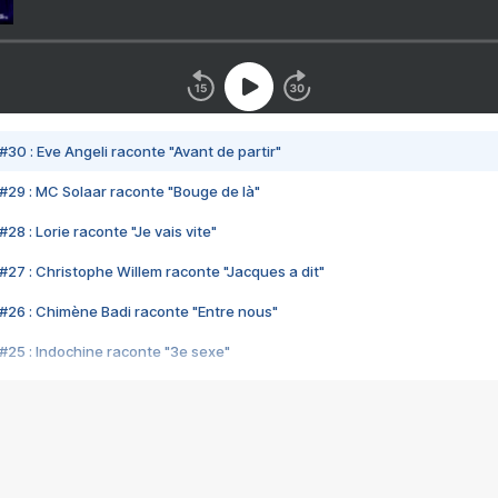
#30 : Eve Angeli raconte "Avant de partir"
#29 : MC Solaar raconte "Bouge de là"
28 : Lorie raconte "Je vais vite"
#27 : Christophe Willem raconte "Jacques a dit"
#26 : Chimène Badi raconte "Entre nous"
#25 : Indochine raconte "3e sexe"
#24 : Zaho raconte "C'est chelou"
#23 : Patrick Bruel raconte "Au café des délices"
#22 : Kyo raconte "Le chemin"