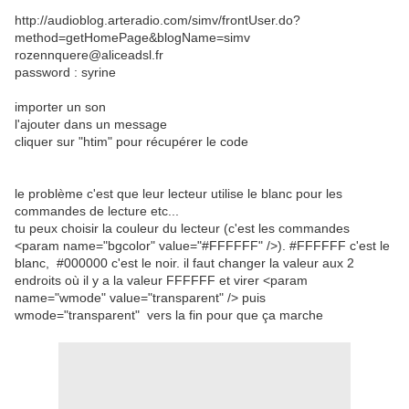
http://audioblog.arteradio.com/simv/frontUser.do?
method=getHomePage&blogName=simv
rozennquere@aliceadsl.fr
password : syrine
importer un son
l'ajouter dans un message
cliquer sur "htim" pour récupérer le code
le problème c'est que leur lecteur utilise le blanc pour les
commandes de lecture etc...
tu peux choisir la couleur du lecteur (c'est les commandes
<param name="bgcolor" value="#FFFFFF" />). #FFFFFF c'est le
blanc, #000000 c'est le noir. il faut changer la valeur aux 2
endroits où il y a la valeur FFFFFF et virer <param
name="wmode" value="transparent" /> puis
wmode="transparent" vers la fin pour que ça marche