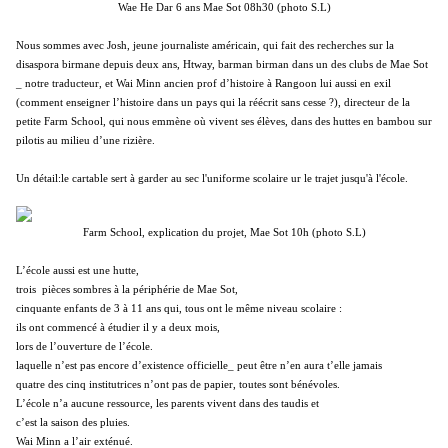
Wae He Dar 6 ans Mae Sot 08h30 (photo S.L)
Nous sommes avec Josh, jeune journaliste américain, qui fait des recherches sur la
disaspora birmane depuis deux ans, Htway, barman birman dans un des clubs de Mae Sot
_ notre traducteur, et Wai Minn ancien prof d’histoire à Rangoon lui aussi en exil
(comment enseigner l’histoire dans un pays qui la réécrit sans cesse ?), directeur de la
petite Farm School, qui nous emmène où vivent ses élèves, dans des huttes en bambou sur
pilotis au milieu d’une rizière.
Un détail:le cartable sert à garder au sec l'uniforme scolaire ur le trajet jusqu'à l'école.
Farm School, explication du projet, Mae Sot 10h (photo S.L)
L’école aussi est une hutte,
trois pièces sombres à la périphérie de Mae Sot,
cinquante enfants de 3 à 11 ans qui, tous ont le même niveau scolaire :
ils ont commencé à étudier il y a deux mois,
lors de l’ouverture de l’école.
laquelle n’est pas encore d’existence officielle_ peut être n’en aura t’elle jamais
quatre des cinq institutrices n’ont pas de papier, toutes sont bénévoles.
L’école n’a aucune ressource, les parents vivent dans des taudis et
c’est la saison des pluies.
Wai Minn a l’air exténué.