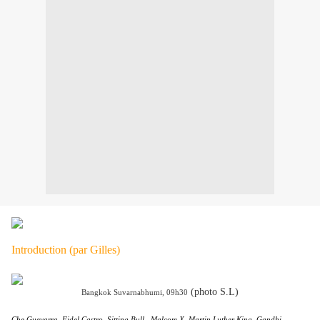
Introduction (par Gilles)
(photo S.L)
Bangkok Suvarnabhumi, 09h30
Che Guevarra, Fidel Castro, Sitting Bull, Malcom X, Martin Luther King, Gandhi,