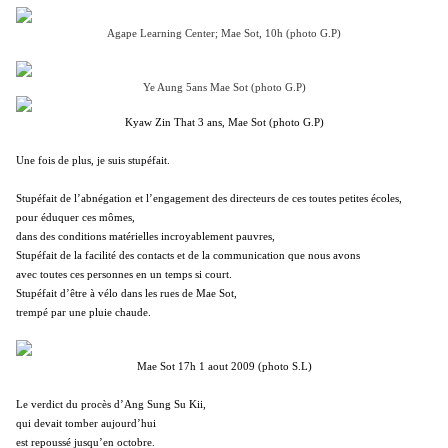
Agape Learning Center; Mae Sot, 10h (photo G.P)
Ye Aung 5ans Mae Sot (photo G.P)
Kyaw Zin That 3 ans, Mae Sot (photo G.P)
Une fois de plus, je suis stupéfait.
Stupéfait de l’abnégation et l’engagement des directeurs de ces toutes petites écoles,
pour éduquer ces mômes,
dans des conditions matérielles incroyablement pauvres,
Stupéfait de la facilité des contacts et de la communication que nous avons
avec toutes ces personnes en un temps si court.
Stupéfait d’être à vélo dans les rues de Mae Sot,
trempé par une pluie chaude.
Mae Sot 17h 1 aout 2009 (photo S.L)
Le verdict du procès d’Ang Sung Su Kii,
qui devait tomber aujourd’hui
est repoussé jusqu’en octobre.