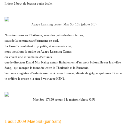
Il tient à bout de bras sa petite école..
Agape Learning center, Mae Sot 15h (photo S.L)
Nous tournons en Thaïlande, avec des petits de deux écoles,
issus de la communauté birmaine en exil.
La Farm School étant trop petite, et sans électricité,
nous installons le studio au Agape Learning Center,
où vivent une soixantaine d’enfants,
que le directeur David Min Naing extrait littéralement d’un petit bidonville sur la rivière
Song, qui marque la frontière entre la Thaïlande et la Birmanie.
Seul une vingtaine d’enfants sont là, à cause d’une épidémie de grippe, qui nous dit on et
je préfère le croire n’a rien à voir avec H5N1.
Mae Sot, 17h30 retour à la maison (photo G.P)
1 aout 2009 Mae Sot (par Sam)