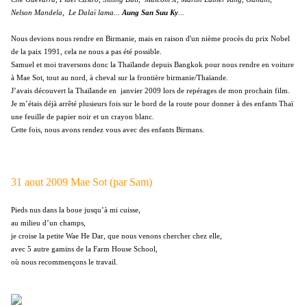
Nelson Mandela, Le Dalaï lama...
Aung San Suu Ky
...
Nous devions nous rendre en Birmanie, mais en raison d'un nième procès du prix Nobel
de la paix 1991, cela ne nous a pas été possible.
Samuel et moi traversons donc la Thaïlande depuis Bangkok pour nous rendre en voiture
à Mae Sot, tout au nord, à cheval sur la frontière birmanie/Thaïande.
J’avais découvert la Thaïlande en janvier 2009 lors de repérages de mon prochain film.
Je m’étais déjà arrêté plusieurs fois sur le bord de la route pour donner à des enfants Thaï
une feuille de papier noir et un crayon blanc.
Cette fois, nous avons rendez vous avec des enfants Birmans.
31 aout 2009 Mae Sot (par Sam)
Pieds nus dans la boue jusqu’à mi cuisse,
au milieu d’un champs,
je croise la petite Wae He Dar, que nous venons chercher chez elle,
avec 5 autre gamins de la Farm House School,
où nous recommençons le travail.