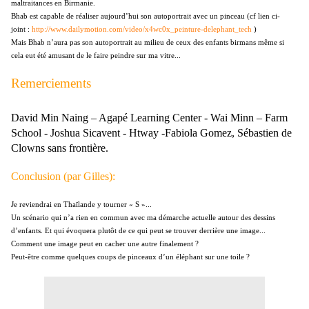
maltraitances en Birmanie.
Bhab est capable de réaliser aujourd’hui son autoportrait avec un pinceau (cf lien ci-
joint :
http://www.dailymotion.com/video/x4wc0x_peinture-delephant_tech
)
Mais Bhab n’aura pas son autoportrait au milieu de ceux des enfants birmans même si
cela eut été amusant de le faire peindre sur ma vitre...
Remerciements
David Min Naing – Agapé Learning Center - Wai Minn – Farm
School - Joshua Sicavent -
Htway
-
Fabiola Gomez
,
Sébastien
de
Clowns sans frontière.
Conclusion (par Gilles):
Je reviendrai en Thaïlande y tourner « S »...
Un scénario qui n’a rien en commun avec ma démarche actuelle autour des dessins
d’enfants. Et qui évoquera plutôt de ce qui peut se trouver derrière une image...
Comment une image peut en cacher une autre finalement ?
Peut-être comme quelques coups de pinceaux d’un éléphant sur une toile ?