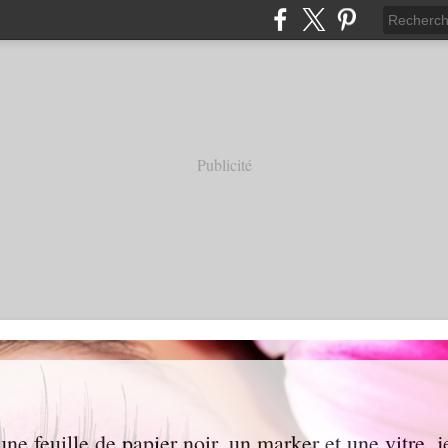
Publicité
ne feuille de papier noir, un marker et une vitre, 