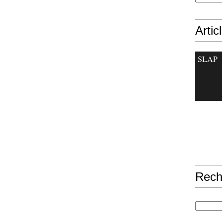
Artic
SLAP
Rech