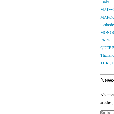
Links
MADA
MARO
methode
MONG
PARIS
QUÉB
Thaïlan
TURQU
News
Abonnez-
articles 