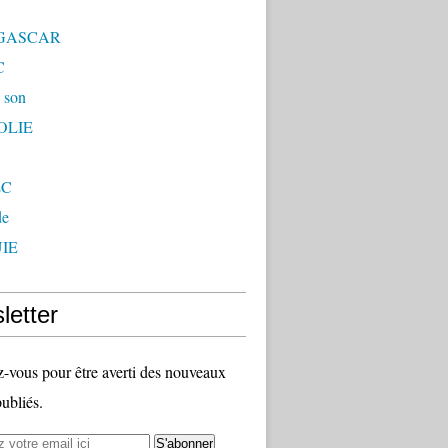
GASCAR
C
 son
OLIE
EC
de
IE
letter
vous pour être averti des nouveaux
publiés.