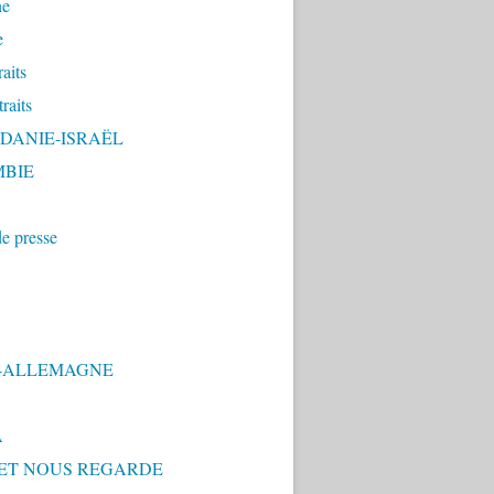
ne
e
aits
raits
RDANIE-ISRAËL
BIE
de presse
E-ALLEMAGNE
A
JET NOUS REGARDE