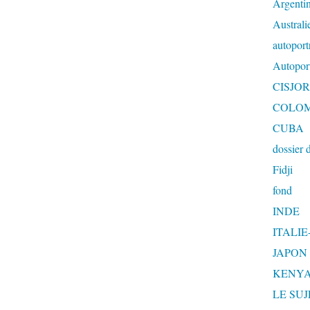
Argenti
Australi
autoportr
Autoport
CISJO
COLOM
CUBA
dossier 
Fidji
fond
INDE
ITALI
JAPON
KENY
LE SU