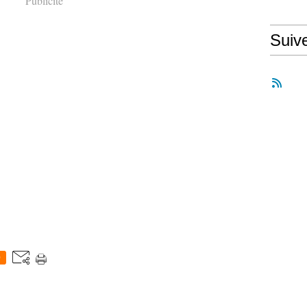
Publicité
Suiv
0