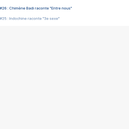
#26 : Chimène Badi raconte "Entre nous"
#25 : Indochine raconte "3e sexe"
#24 : Zaho raconte "C'est chelou"
#23 : Patrick Bruel raconte "Au café des délices"
#22 : Kyo raconte "Le chemin"
#21 : Nolwenn Leroy raconte "Cassé"
#20 : Patrick Hernandez raconte "Born to be alive"
#19 : Lorie raconte "Près de moi"
#18 : Michael Jones raconte "A nos actes manqués" (avec Jean-Jacque
#17 : Khaled raconte "Aïcha"
#16 : Corneille raconte "Parce qu'on vient de loin"
#15 : Indochine raconte "L'aventurier"