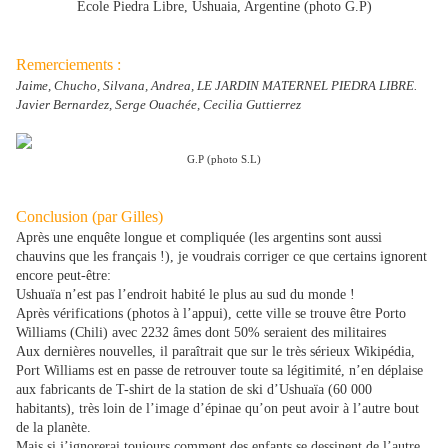
Ecole Piedra Libre, Ushuaia, Argentine (photo G.P)
Remerciements :
Jaime, Chucho, Silvana, Andrea, LE JARDIN MATERNEL PIEDRA LIBRE.
Javier Bernardez, Serge Ouachée, Cecilia Guttierrez
G.P (photo S.L)
Conclusion (par Gilles)
Après une enquête longue et compliquée (les argentins sont aussi
chauvins que les français !), je voudrais corriger ce que certains ignorent
encore peut-être:
Ushuaïa n’est pas l’endroit habité le plus au sud du monde !
Après vérifications (photos à l’appui), cette ville se trouve être Porto
Williams (Chili) avec 2232 âmes dont 50% seraient des militaires
Aux dernières nouvelles, il paraîtrait que sur le très sérieux Wikipédia,
Port Williams est en passe de retrouver toute sa légitimité, n’en déplaise
aux fabricants de T-shirt de la station de ski d’Ushuaïa (60 000
habitants), très loin de l’image d’épinae qu’on peut avoir à l’autre bout
de la planète.
Mais si j’ignorerai toujours comment des enfants se dessinent de l’autre